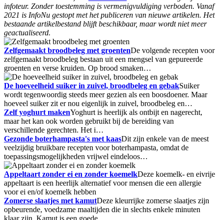
infoteur. Zonder toestemming is vermenigvuldiging verboden. Vanaf
2021 is InfoNu gestopt met het publiceren van nieuwe artikelen. Het
bestaande artikelbestand blijft beschikbaar, maar wordt niet meer
geactualiseerd.
Zelfgemaakt broodbeleg met groenten
De volgende recepten voor
zelfgemaakt broodbeleg bestaan uit een mengsel van gepureerde
groenten en verse kruiden. Op brood smaken…
De hoeveelheid suiker in zuivel, broodbeleg en gebak
Suiker
wordt tegenwoordig steeds meer gezien als een boosdoener. Maar
hoeveel suiker zit er nou eigenlijk in zuivel, broodbeleg en…
Zelf yoghurt maken
Yoghurt is heerlijk als ontbijt en nagerecht,
maar het kan ook worden gebruikt bij de bereiding van
verschillende gerechten. Het i…
Gezonde boterhampasta's met kaas
Dit zijn enkele van de meest
veelzijdig bruikbare recepten voor boterhampasta, omdat de
toepassingsmogelijkheden vrijwel eindeloos…
Appeltaart zonder ei en zonder koemelk
Deze koemelk- en eivrije
appeltaart is een heerlijk alternatief voor mensen die een allergie
voor ei en/of koemelk hebben
Zomerse slaatjes met kamut
Deze kleurrijke zomerse slaatjes zijn
opbeurende, voedzame maaltijden die in slechts enkele minuten
klaar zijn. Kamut is een goede…