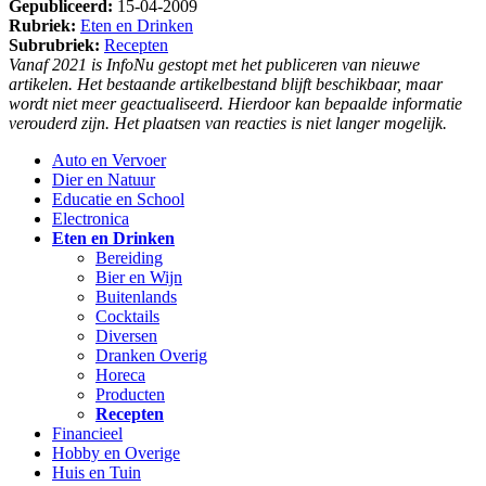
Gepubliceerd:
15-04-2009
Rubriek:
Eten en Drinken
Subrubriek:
Recepten
Vanaf 2021 is InfoNu gestopt met het publiceren van nieuwe
artikelen. Het bestaande artikelbestand blijft beschikbaar, maar
wordt niet meer geactualiseerd. Hierdoor kan bepaalde informatie
verouderd zijn. Het plaatsen van reacties is niet langer mogelijk.
Auto en Vervoer
Dier en Natuur
Educatie en School
Electronica
Eten en Drinken
Bereiding
Bier en Wijn
Buitenlands
Cocktails
Diversen
Dranken Overig
Horeca
Producten
Recepten
Financieel
Hobby en Overige
Huis en Tuin