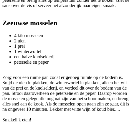
peterselie en breng alles op temperatuur zonder het te koken. Giet de
saus over de vis of serveer het afzonderlijk naar eigen smaak.
Zeeuwse mosselen
4 kilo mosselen
2 uien
1 prei
1 winterwortel
een halve knolselderij
peterselie en peper
Zorg voor een ruime pan zodat er genoeg ruimte op de bodem is.
Snijd de uien in plakken, de winterwortel in plakken, alleen het wit
van de prei en de knolselderij, en verdeel dit over de bodem van de
pan. Strooi daaroverheen de peterselie en de peper. Daarop worden
de mosselen gelegd die nog nat zijn van het schoonmaken, en breng
alles snel aan de kook. Als de mosselen open gaan zijn ze gaar, dit is
na ongeveer 10 minuten. Lekker met witte wijn of koud bier.....
Smakelijk eten!