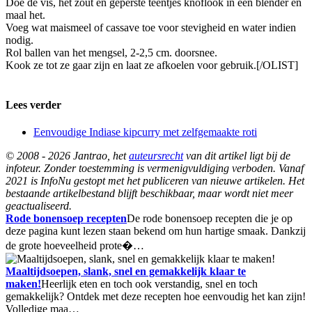
Doe de vis, het zout en geperste teentjes knoflook in een blender en
maal het.
Voeg wat maismeel of cassave toe voor stevigheid en water indien
nodig.
Rol ballen van het mengsel, 2-2,5 cm. doorsnee.
Kook ze tot ze gaar zijn en laat ze afkoelen voor gebruik.[/OLIST]
Lees verder
Eenvoudige Indiase kipcurry met zelfgemaakte roti
© 2008 - 2026 Jantrao, het
auteursrecht
van dit artikel ligt bij de
infoteur. Zonder toestemming is vermenigvuldiging verboden. Vanaf
2021 is InfoNu gestopt met het publiceren van nieuwe artikelen. Het
bestaande artikelbestand blijft beschikbaar, maar wordt niet meer
geactualiseerd.
Rode bonensoep recepten
De rode bonensoep recepten die je op
deze pagina kunt lezen staan bekend om hun hartige smaak. Dankzij
de grote hoeveelheid prote�…
Maaltijdsoepen, slank, snel en gemakkelijk klaar te
maken!
Heerlijk eten en toch ook verstandig, snel en toch
gemakkelijk? Ontdek met deze recepten hoe eenvoudig het kan zijn!
Volledige maa…