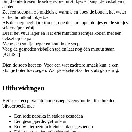
Snijd ondertussen de selderie/prei in stukjes en snijd de visballen in
achten.
Zet een soeppan op middelste warmte en voeg de bonen, het water
en het bouillonblokje toe.
Als de soep begint te stomen, doe de aardappelblokjes en de stukjes
selderie/prei erbij.
Draai het vuur lager en laat drie minuten zachtjes koken met een
deksel op de pan.
Meng een snufje peper en zout in de soep.
Voeg de gesneden visballen toe en laat nog één minuut staan.
[/OLIST]
Dien de soep heet op. Voor een wat zachtere smaak kun je een
klontje boter toevoegen. Wat peterselie staat leuk als garnering.
Uitbreidingen
Het basisrecept van de bonensoep is eenvoudig uit te breiden,
bijvoorbeeld met:
Een rode paprika in stukjes gesneden
Een gesnipperde, gefruite ui
Een winterpeen in kleine stukjes gesneden
Drie-vier gesnipperde champignons