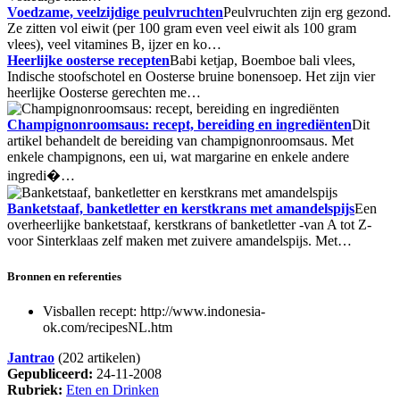
Voedzame, veelzijdige peulvruchten
Peulvruchten zijn erg gezond.
Ze zitten vol eiwit (per 100 gram even veel eiwit als 100 gram
vlees), veel vitamines B, ijzer en ko…
Heerlijke oosterse recepten
Babi ketjap, Boemboe bali vlees,
Indische stoofschotel en Oosterse bruine bonensoep. Het zijn vier
heerlijke Oosterse gerechten me…
Champignonroomsaus: recept, bereiding en ingrediënten
Dit
artikel behandelt de bereiding van champignonroomsaus. Met
enkele champignons, een ui, wat margarine en enkele andere
ingredi�…
Banketstaaf, banketletter en kerstkrans met amandelspijs
Een
overheerlijke banketstaaf, kerstkrans of banketletter -van A tot Z-
voor Sinterklaas zelf maken met zuivere amandelspijs. Met…
Bronnen en referenties
Visballen recept: http://www.indonesia-
ok.com/recipesNL.htm
Jantrao
(202 artikelen)
Gepubliceerd:
24-11-2008
Rubriek:
Eten en Drinken