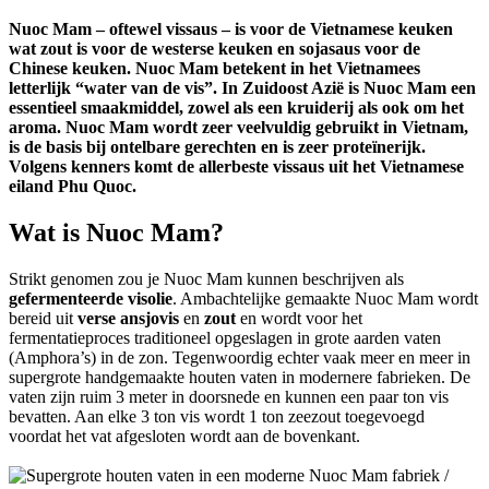
Nuoc Mam – oftewel vissaus – is voor de Vietnamese keuken
wat zout is voor de westerse keuken en sojasaus voor de
Chinese keuken. Nuoc Mam betekent in het Vietnamees
letterlijk “water van de vis”. In Zuidoost Azië is Nuoc Mam een
essentieel smaakmiddel, zowel als een kruiderij als ook om het
aroma. Nuoc Mam wordt zeer veelvuldig gebruikt in Vietnam,
is de basis bij ontelbare gerechten en is zeer proteïnerijk.
Volgens kenners komt de allerbeste vissaus uit het Vietnamese
eiland Phu Quoc.
Wat is Nuoc Mam?
Strikt genomen zou je Nuoc Mam kunnen beschrijven als
gefermenteerde visolie
. Ambachtelijke gemaakte Nuoc Mam wordt
bereid uit
verse ansjovis
en
zout
en wordt voor het
fermentatieproces traditioneel opgeslagen in grote aarden vaten
(Amphora’s) in de zon. Tegenwoordig echter vaak meer en meer in
supergrote handgemaakte houten vaten in modernere fabrieken. De
vaten zijn ruim 3 meter in doorsnede en kunnen een paar ton vis
bevatten. Aan elke 3 ton vis wordt 1 ton zeezout toegevoegd
voordat het vat afgesloten wordt aan de bovenkant.