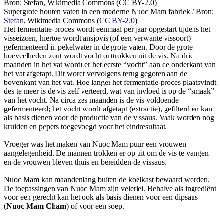
Supergrote houten vaten in een moderne Nuoc Mam fabriek /
Bron:
Stefan
, Wikimedia Commons (
CC BY-2.0
)
Het fermentatie-proces wordt eenmaal per jaar opgestart tijdens het
visseizoen, hiertoe wordt ansjovis (of een verwante vissoort)
gefermenteerd in pekelwater in de grote vaten. Door de grote
hoeveelheden zout wordt vocht onttrokken uit de vis. Na drie
maanden in het vat wordt er het eerste “vocht” aan de onderkant van
het vat afgetapt. Dit wordt vervolgens terug gegoten aan de
bovenkant van het vat. Hoe langer het fermentatie-proces plaatsvindt
des te meer is de vis zelf verteerd, wat van invloed is op de “smaak”
van het vocht. Na circa zes maanden is de vis voldoende
gefermenteerd; het vocht wordt afgetapt (extractie), gefilterd en kan
als basis dienen voor de productie van de vissaus. Vaak worden nog
kruiden en pepers toegevoegd voor het eindresultaat.
Vroeger was het maken van Nuoc Mam puur een vrouwen
aangelegenheid. De mannen trokken er op uit om de vis te vangen
en de vrouwen bleven thuis en bereidden de vissaus.
Nuoc Mam kan maandenlang buiten de koelkast bewaard worden.
De toepassingen van Nuoc Mam zijn velerlei. Behalve als ingrediënt
voor een gerecht kan het ook als basis dienen voor een dipsaus
(
Nuoc Mam Cham
) of voor een soep.