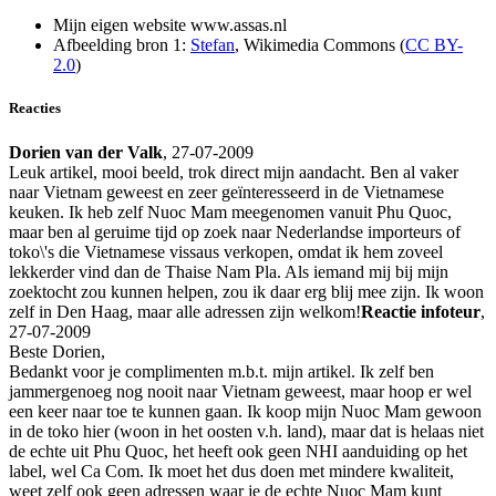
Mijn eigen website www.assas.nl
Afbeelding bron 1:
Stefan
, Wikimedia Commons (
CC BY-
2.0
)
Reacties
Dorien van der Valk
, 27-07-2009
Leuk artikel, mooi beeld, trok direct mijn aandacht. Ben al vaker
naar Vietnam geweest en zeer geïnteresseerd in de Vietnamese
keuken. Ik heb zelf Nuoc Mam meegenomen vanuit Phu Quoc,
maar ben al geruime tijd op zoek naar Nederlandse importeurs of
toko\'s die Vietnamese vissaus verkopen, omdat ik hem zoveel
lekkerder vind dan de Thaise Nam Pla. Als iemand mij bij mijn
zoektocht zou kunnen helpen, zou ik daar erg blij mee zijn. Ik woon
zelf in Den Haag, maar alle adressen zijn welkom!
Reactie infoteur
,
27-07-2009
Beste Dorien,
Bedankt voor je complimenten m.b.t. mijn artikel. Ik zelf ben
jammergenoeg nog nooit naar Vietnam geweest, maar hoop er wel
een keer naar toe te kunnen gaan. Ik koop mijn Nuoc Mam gewoon
in de toko hier (woon in het oosten v.h. land), maar dat is helaas niet
de echte uit Phu Quoc, het heeft ook geen NHI aanduiding op het
label, wel Ca Com. Ik moet het dus doen met mindere kwaliteit,
weet zelf ook geen adressen waar je de echte Nuoc Mam kunt