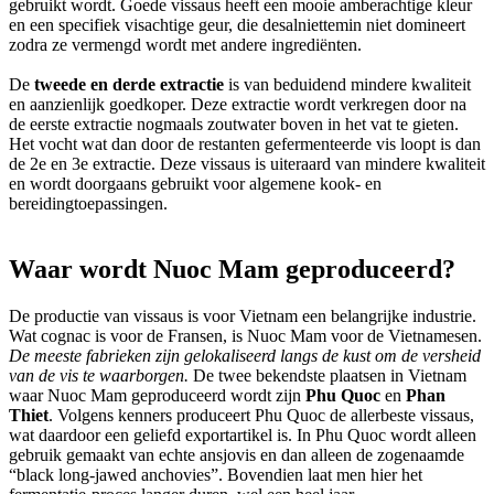
gebruikt wordt. Goede vissaus heeft een mooie amberachtige kleur
en een specifiek visachtige geur, die desalniettemin niet domineert
zodra ze vermengd wordt met andere ingrediënten.
De
tweede en derde extractie
is van beduidend mindere kwaliteit
en aanzienlijk goedkoper. Deze extractie wordt verkregen door na
de eerste extractie nogmaals zoutwater boven in het vat te gieten.
Het vocht wat dan door de restanten gefermenteerde vis loopt is dan
de 2e en 3e extractie. Deze vissaus is uiteraard van mindere kwaliteit
en wordt doorgaans gebruikt voor algemene kook- en
bereidingtoepassingen.
Waar wordt Nuoc Mam geproduceerd?
De productie van vissaus is voor Vietnam een belangrijke industrie.
Wat cognac is voor de Fransen, is Nuoc Mam voor de Vietnamesen.
De meeste fabrieken zijn gelokaliseerd langs de kust om de versheid
van de vis te waarborgen.
De twee bekendste plaatsen in Vietnam
waar Nuoc Mam geproduceerd wordt zijn
Phu Quoc
en
Phan
Thiet
. Volgens kenners produceert Phu Quoc de allerbeste vissaus,
wat daardoor een geliefd exportartikel is. In Phu Quoc wordt alleen
gebruik gemaakt van echte ansjovis en dan alleen de zogenaamde
“black long-jawed anchovies”. Bovendien laat men hier het