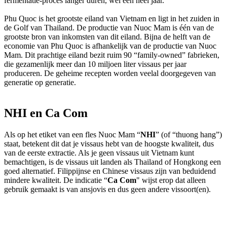
fermentatie-proces langer duren, wel een heel jaar.
Phu Quoc is het grootste eiland van Vietnam en ligt in het zuiden in
de Golf van Thailand. De productie van Nuoc Mam is één van de
grootste bron van inkomsten van dit eiland. Bijna de helft van de
economie van Phu Quoc is afhankelijk van de productie van Nuoc
Mam. Dit prachtige eiland bezit ruim 90 “family-owned” fabrieken,
die gezamenlijk meer dan 10 miljoen liter vissaus per jaar
produceren. De geheime recepten worden veelal doorgegeven van
generatie op generatie.
NHI en Ca Com
Als op het etiket van een fles Nuoc Mam “
NHI
” (of “thuong hang”)
staat, betekent dit dat je vissaus hebt van de hoogste kwaliteit, dus
van de eerste extractie. Als je geen vissaus uit Vietnam kunt
bemachtigen, is de vissaus uit landen als Thailand of Hongkong een
goed alternatief. Filippijnse en Chinese vissaus zijn van beduidend
mindere kwaliteit. De indicatie “
Ca Com
" wijst erop dat alleen
gebruik gemaakt is van ansjovis en dus geen andere vissoort(en).