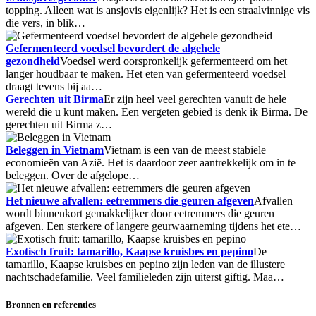
topping. Alleen wat is ansjovis eigenlijk? Het is een straalvinnige vis
die vers, in blik…
Gefermenteerd voedsel bevordert de algehele
gezondheid
Voedsel werd oorspronkelijk gefermenteerd om het
langer houdbaar te maken. Het eten van gefermenteerd voedsel
draagt tevens bij aa…
Gerechten uit Birma
Er zijn heel veel gerechten vanuit de hele
wereld die u kunt maken. Een vergeten gebied is denk ik Birma. De
gerechten uit Birma z…
Beleggen in Vietnam
Vietnam is een van de meest stabiele
economieën van Azië. Het is daardoor zeer aantrekkelijk om in te
beleggen. Over de afgelope…
Het nieuwe afvallen: eetremmers die geuren afgeven
Afvallen
wordt binnenkort gemakkelijker door eetremmers die geuren
afgeven. Een sterkere of langere geurwaarneming tijdens het ete…
Exotisch fruit: tamarillo, Kaapse kruisbes en pepino
De
tamarillo, Kaapse kruisbes en pepino zijn leden van de illustere
nachtschadefamilie. Veel familieleden zijn uiterst giftig. Maa…
Bronnen en referenties