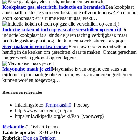
Kookplaat: gas, electrisch, inductie en keramisch
Een kookplaat
aanschaffen: kies je voor een losstaande of voor inbouw? En dan het
soort kookplaat: er is ruime keus uit gas, elekt…
Inductie koken of toch op gas: alle verschillen op een rij!
De
inductie kookplaat is al sinds de jaren tachtig verkrijgbaar, maar
heeft de gaskookplaat nog niet kunnen voorbijstreven als pop…
Soep maken in een slow cooker
Een slow cooker is ontzettend
handig in de keuken om gerechten klaar te maken. Omdat gerechten
langer worden gekookt op een lagere…
Mayonaise maak je zelf
Mayonaise is van origine een saus van
ei(dooier), plantaardige olie en azijn, waaraan andere ingrediënten
kunnen worden toegevoeg…
Bronnen en referenties
Inleidingsfoto:
Terimakasih0
, Pixabay
http://www.kieskeurig.nl/pan
https://nl.wikipedia.org/wiki/Pan_(voorwerp)
Rickandie
(1.164 artikelen)
Laatste update:
13-04-2016
Rubriek:
Eten en Drinken