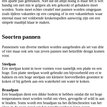
een aparte pan gebruiken. Niet dat dit altijd nodig is maar het is wel
handig om niet mis te grijpen als iets gekookt of gebakken moet
worden. Soms moet echter creatief met pannen worden omgegaan
zoals tijdens vakanties op een camping of in een vakantiehuis waar
meestal maar net voldoende keukenspullen aanwezig zijn om een
simpele maaltijd klaar te maken.
Soorten pannen
Pannensets van diverse merken worden aangeboden als set van drie
of vier maar ook sets van zeven pannen met hetzelfde design komen
voor.
Steelpan
Een steelpan komt in twee vormen voor namelijk een platte en een
hoge. Een platte steelpan wordt gebruikt om bijvoorbeeld een ei te
bakken en een hoge steelpan om kleinere hoeveelheden groenten te
koken of bij gebrek aan een waterketel om water te koken.
Braadpan
Een braadpan dient een dikke bodem te hebben omdat die tot hoge
temperaturen moet worden verhit om vlees, gevogelte of wild in aan
te braden. Soms wordt een braadpan na het dichtschroeien van het