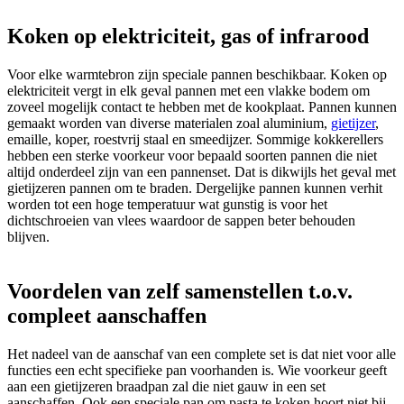
Koken op elektriciteit, gas of infrarood
Voor elke warmtebron zijn speciale pannen beschikbaar. Koken op
elektriciteit vergt in elk geval pannen met een vlakke bodem om
zoveel mogelijk contact te hebben met de kookplaat. Pannen kunnen
gemaakt worden van diverse materialen zoal aluminium,
gietijzer
,
emaille, koper, roestvrij staal en smeedijzer. Sommige kokkerellers
hebben een sterke voorkeur voor bepaald soorten pannen die niet
altijd onderdeel zijn van een pannenset. Dat is dikwijls het geval met
gietijzeren pannen om te braden. Dergelijke pannen kunnen verhit
worden tot een hoge temperatuur wat gunstig is voor het
dichtschroeien van vlees waardoor de sappen beter behouden
blijven.
Voordelen van zelf samenstellen t.o.v.
compleet aanschaffen
Het nadeel van de aanschaf van een complete set is dat niet voor alle
functies een echt specifieke pan voorhanden is. Wie voorkeur geeft
aan een gietijzeren braadpan zal die niet gauw in een set
aanschaffen. Ook een speciale pan om pasta te koken hoort niet bij